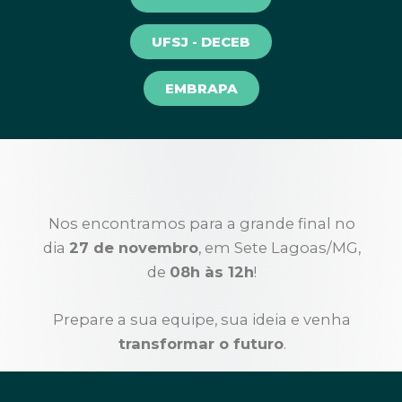
UFSJ - DECEB
EMBRAPA
Nos encontramos para a grande final no
dia
27 de novembro
, em Sete Lagoas/MG,
de
08h às 12h
!
Prepare a sua equipe, sua ideia e venha
transformar o futuro
.