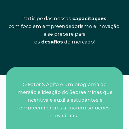
Participe das nossas
capacitações
com foco em empreendedorismo e inovação,
e se prepare para
os
desafios
do mercado!
O Fator S Agita é um programa de
imersão e ideação do Sebrae Minas que
incentiva e auxilia estudantes e
empreendedores a criarem soluções
inovadoras.