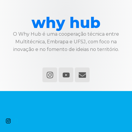
why hub
O Why Hub é uma cooperação técnica entre
Multitécnica, Embrapa e UFSJ, com foco na
inovação e no fomento de ideias no território.
I
Y
E
n
o
n
s
u
v
t
t
e
a
u
l
g
b
o
r
e
p
a
e
m